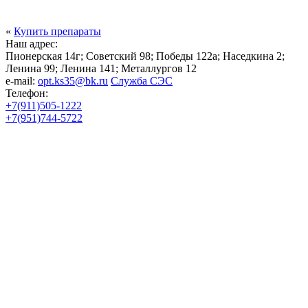
«
Купить препараты
Наш адрес:
Пионерская 14г; Советский 98; Победы 122а; Наседкина 2;
Ленина 99; Ленина 141; Металлургов 12
e-mail:
opt.ks35@bk.ru
Служба СЭС
Телефон:
+7(911)505-1222
+7(951)744-5722