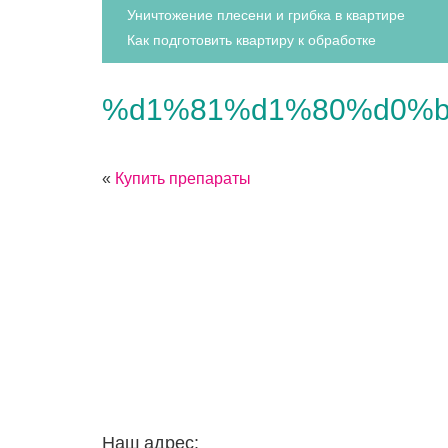
Уничтожение плесени и грибка в квартире
Как подготовить квартиру к обработке
%d1%81%d1%80%d0%b
«
Купить препараты
Наш адрес: