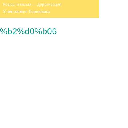
Крысы и мыши — дератизация
Уничтожение Борщевика
%b2%d0%b06