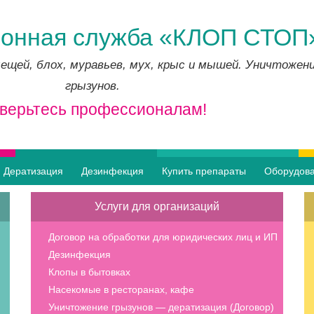
онная служба «КЛОП СТОП
ещей, блох, муравьев, мух, крыс и мышей. Уничтожен
грызунов.
верьтесь профессионалам!
Дератизация
Дезинфекция
Купить препараты
Оборудов
Услуги для организаций
Договор на обработки для юридических лиц и ИП
Дезинфекция
Клопы в бытовках
Насекомые в ресторанах, кафе
Уничтожение грызунов — дератизация (Договор)