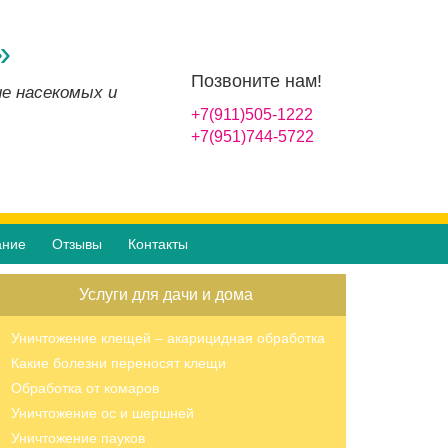
»
Позвоните нам!
ие насекомых и
+7(911)505-1222
+7(951)744-5722
ание
Отзывы
Контакты
Услуги для дачи и дома
Уничтожение клещей – акарицидная обработка
Какие болезни переносят клещи
Обработка от комаров
Уничтожение ос и шершней
Уничтожение пауков