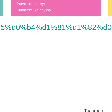
Уничтожение мух
Уничтожение пауков
5%d0%b4%d1%81%d1%82%d0
Телефон: