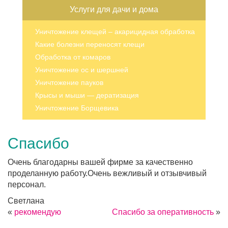
Услуги для дачи и дома
Уничтожение клещей – акарицидная обработка
Какие болезни переносят клещи
Обработка от комаров
Уничтожение ос и шершней
Уничтожение пауков
Крысы и мыши — дератизация
Уничтожение Борщевика
Спасибо
Очень благодарны вашей фирме за качественно
проделанную работу.Очень вежливый и отзывчивый
персонал.
Светлана
«
рекомендую
Спасибо за оперативность
»