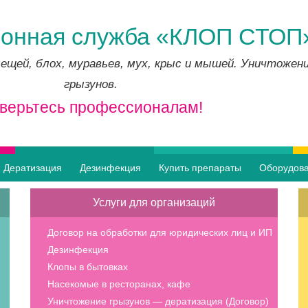
онная служба «КЛОП СТОП
ещей, блох, муравьев, мух, крыс и мышей. Уничтожен
грызунов.
верьтесь профессионалам!
Дератизация
Дезинфекция
Купить препараты
Оборудов
Услуги для организаций
Договор на обработки для юридических лиц и ИП
Дезинфекция
Клопы в бытовках
Насекомые в ресторанах, кафе
Уничтожение грызунов — дератизация (Договор)