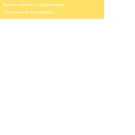
Крысы и мыши — дератизация
Уничтожение Борщевика
Татьяна
Здравствуйте! Готова помочь вам.