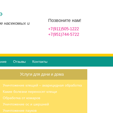
»
Позвоните нам!
ие насекомых и
+7(911)505-1222
+7(951)744-5722
ание
Отзывы
Контакты
Услуги для дачи и дома
Уничтожение клещей – акарицидная обработка
Какие болезни переносят клещи
Обработка от комаров
Уничтожение ос и шершней
Уничтожение пауков