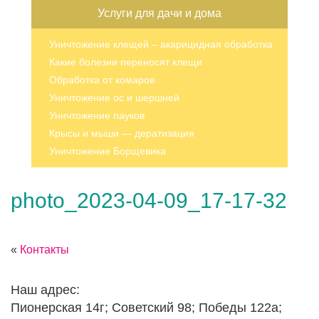
Услуги для дачи и дома
Уничтожение клещей – акарицидная обработка
Какие болезни переносят клещи
Обработка от комаров
Уничтожение ос и шершней
Уничтожение пауков
Крысы и мыши — дератизация
Уничтожение Борщевика
photo_2023-04-09_17-17-32
«
Контакты
Наш адрес:
Пионерская 14г; Советский 98; Победы 122а;