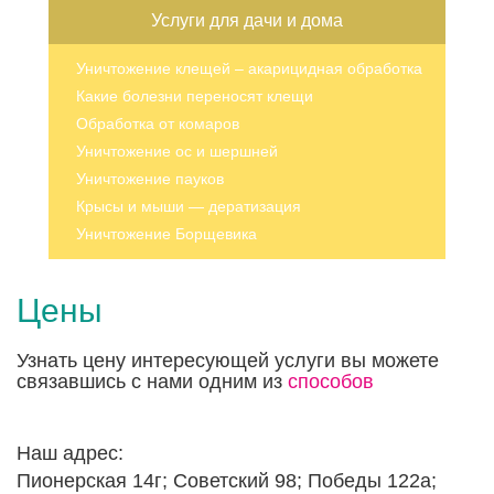
Услуги для дачи и дома
Уничтожение клещей – акарицидная обработка
Какие болезни переносят клещи
Обработка от комаров
Уничтожение ос и шершней
Уничтожение пауков
Крысы и мыши — дератизация
Уничтожение Борщевика
Цены
Узнать цену интересующей услуги вы можете
связавшись с нами одним из
способов
Наш адрес:
Пионерская 14г; Советский 98; Победы 122а;